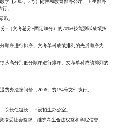
教学【
2003】3号）附件和教育部办公厅、卫生部办
执行。
档录取。
分=（文考总分+固定加分）的
70
%+技能测试成绩按
分顺序进行排序。文考单科成绩排列的先后顺序为：
绩从高分到低分顺序进行排序。文考单科成绩排列的
退费办法按闽价〔
2006〕费154号文件执行。
、院长任组长，下设招生办公室。
自觉接受社会监督，维护考生合法权益和学院信誉。