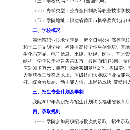
（三）学校代码：
13772（全国代码）
（四）办学类型：公办全日制高等职业技术学校
（五）学院地址：福建省莆田市枫亭蔡襄北街
1
二、学校概况
湄洲湾职业技术学院是一所全日制公办高等院校
和十二届文明学校、福建省高校毕业生创业培训基地
生化与药品、电子信息、土建、财经、医学、艺术设
结构。学院位于福建省莆田市，校园面积473亩。专
值5400多万元，拥有国家级实训基地2个，省级实训
大赛获得三等奖及以上、省级技能大赛或行业技能竞
好、综合素质高、动手能力强、上岗适应快”倍受用
三、招生专业计划及学制
我院
201
7
年高职招考招生计划均以福建省教育厅
四、录取规则
（一）
学院参加高职招考批次的录取，招生录取